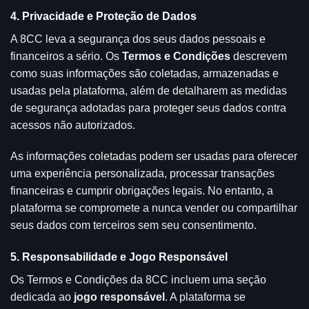
4. Privacidade e Proteção de Dados
A 8CC leva a segurança dos seus dados pessoais e
financeiros a sério. Os
Termos e Condições
descrevem
como suas informações são coletadas, armazenadas e
usadas pela plataforma, além de detalharem as medidas
de segurança adotadas para proteger seus dados contra
acessos não autorizados.
As informações coletadas podem ser usadas para oferecer
uma experiência personalizada, processar transações
financeiras e cumprir obrigações legais. No entanto, a
plataforma se compromete a nunca vender ou compartilhar
seus dados com terceiros sem seu consentimento.
5. Responsabilidade e Jogo Responsável
Os Termos e Condições da 8CC incluem uma seção
dedicada ao
jogo responsável
. A plataforma se