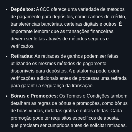
Depósitos:
A 8CC oferece uma variedade de métodos
de pagamento para depósitos, como cartões de crédito,
transferências bancárias, carteiras digitais e outros. É
importante lembrar que as transações financeiras
devem ser feitas através de métodos seguros e
verificados.
Retiradas:
As retiradas de ganhos podem ser feitas
utilizando os mesmos métodos de pagamento
disponíveis para depósitos. A plataforma pode exigir
verificações adicionais antes de processar uma retirada
para garantir a segurança da transação.
Bônus e Promoções:
Os Termos e Condições também
detalham as regras de bônus e promoções, como bônus
de boas-vindas, rodadas grátis e outras ofertas. Cada
promoção pode ter requisitos específicos de aposta,
que precisam ser cumpridos antes de solicitar retiradas.