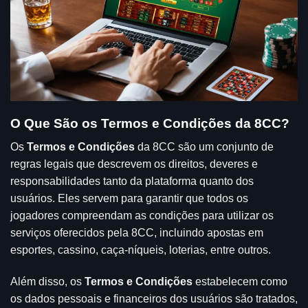
O Que São os Termos e Condições da 8CC?
Os
Termos e Condições
da 8CC são um conjunto de
regras legais que descrevem os direitos, deveres e
responsabilidades tanto da plataforma quanto dos
usuários. Eles servem para garantir que todos os
jogadores compreendam as condições para utilizar os
serviços oferecidos pela 8CC, incluindo apostas em
esportes, cassino, caça-níqueis, loterias, entre outros.
Além disso, os
Termos e Condições
estabelecem como
os dados pessoais e financeiros dos usuários são tratados,