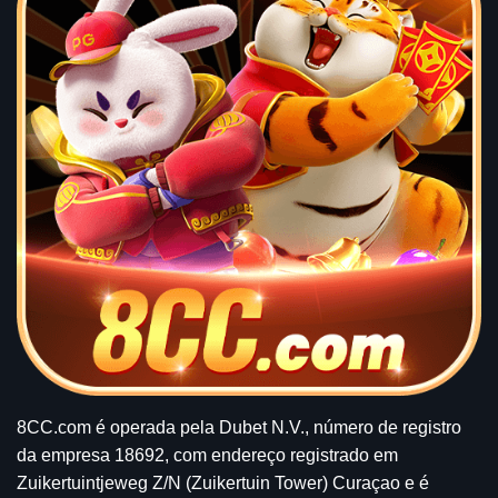
8CC.com é operada pela Dubet N.V., número de registro
da empresa 18692, com endereço registrado em
Zuikertuintjeweg Z/N (Zuikertuin Tower) Curaçao e é