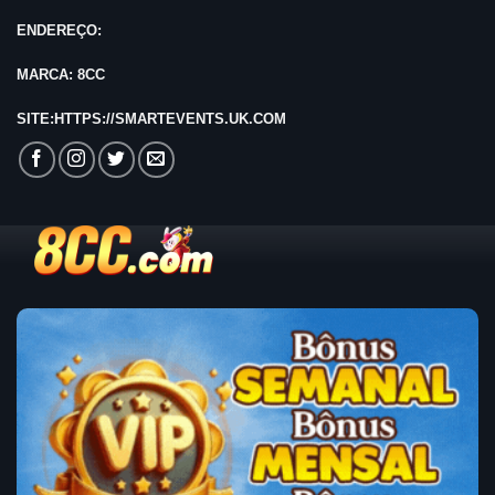
ENDEREÇO:
MARCA: 8CC
SITE:HTTPS://SMARTEVENTS.UK.COM