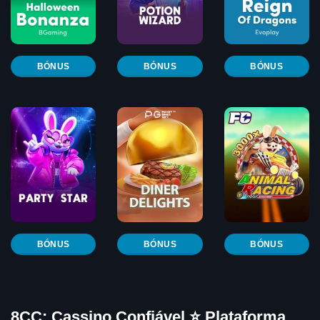
BÓNUS
BÓNUS
BÓNUS
BÓNUS
BÓNUS
BÓNUS
8CC: Cassino Confiável ⭐ Plataforma