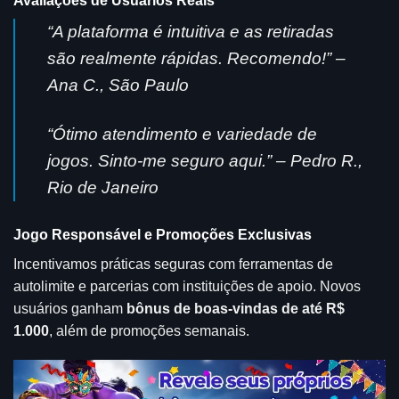
Avaliações de Usuários Reais
“A plataforma é intuitiva e as retiradas
são realmente rápidas. Recomendo!” –
Ana C., São Paulo
“Ótimo atendimento e variedade de
jogos. Sinto-me seguro aqui.” – Pedro R.,
Rio de Janeiro
Jogo Responsável e Promoções Exclusivas
Incentivamos práticas seguras com ferramentas de
autolimite e parcerias com instituições de apoio. Novos
usuários ganham
bônus de boas-vindas de até R$
1.000
, além de promoções semanais.