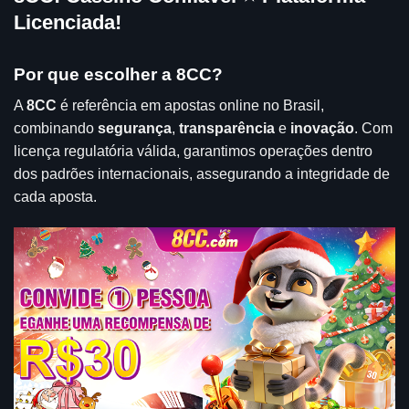
Licenciada!
Por que escolher a 8CC?
A
8CC
é referência em apostas online no Brasil,
combinando
segurança
,
transparência
e
inovação
. Com
licença regulatória válida, garantimos operações dentro
dos padrões internacionais, assegurando a integridade de
cada aposta.