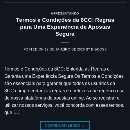
APRESENTANDO
Termos e Condições da 8CC: Regras
para Uma Experiência de Apostas
Segura
POSTED ON
17 DE JANEIRO DE 2025
BY
BIGBOSS
Termos e Condições da 8CC: Entenda as Regras e
Garanta uma Experiência Segura Os Termos e Condições
são essenciais para garantir que todos os usuários da
8CC compreendam as regras e diretrizes que regem o uso
de nossa plataforma de apostas online. Ao se registrar e
utilizar nossos serviços, você concorda com esses termos,
que […]
CONTINUAR LENDO
→