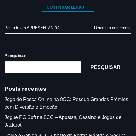
CONTINUAR LENDO
→
Postado em
APRESENTANDO
Deixe um comentário
Pesquisar
PESQUISAR
Posts recentes
Jogo de Pesca Online na 8CC: Pesque Grandes Prêmios
com Diversão e Emoção
Jogue PG Soft na 8CC – Apostas, Cassino e Jogos de
Jackpot
Baixe o App da 8CC: Aposte de Forma Rápida e Segura