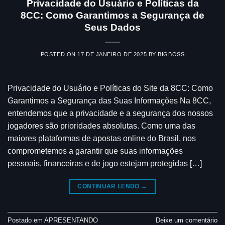
Privacidade do Usuário e Políticas da
8CC: Como Garantimos a Segurança de
Seus Dados
POSTED ON
17 DE JANEIRO DE 2025
BY
BIGBOSS
Privacidade do Usuário e Políticas do Site da 8CC: Como
Garantimos a Segurança das Suas Informações Na 8CC,
entendemos que a privacidade e a segurança dos nossos
jogadores são prioridades absolutas. Como uma das
maiores plataformas de apostas online do Brasil, nos
comprometemos a garantir que suas informações
pessoais, financeiras e de jogo estejam protegidas […]
CONTINUAR LENDO
→
Postado em
APRESENTANDO
Deixe um comentário