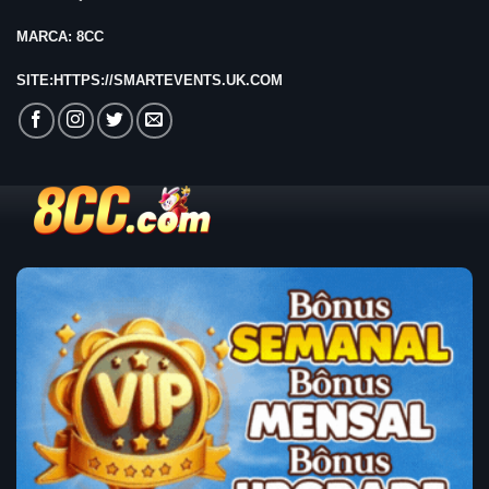
MARCA: 8CC
SITE:HTTPS://SMARTEVENTS.UK.COM