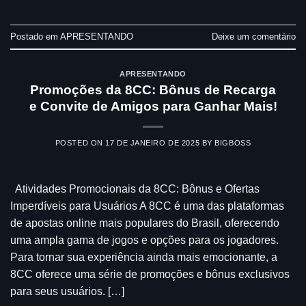
Postado em
APRESENTANDO
Deixe um comentário
APRESENTANDO
Promoções da 8CC: Bônus de Recarga
e Convite de Amigos para Ganhar Mais!
POSTED ON
17 DE JANEIRO DE 2025
BY
BIGBOSS
Atividades Promocionais da 8CC: Bônus e Ofertas
Imperdíveis para Usuários A 8CC é uma das plataformas
de apostas online mais populares do Brasil, oferecendo
uma ampla gama de jogos e opções para os jogadores.
Para tornar sua experiência ainda mais emocionante, a
8CC oferece uma série de promoções e bônus exclusivos
para seus usuários. […]